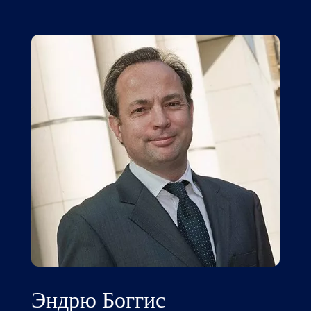
Эндрю Боггис