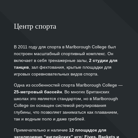
Центр спорта
В 2011 году для
спорта в Marlborough College
был
построен масштабный спортивный комплекс. Он
включает в себя тренажерные залы,
2 студии для
танцев
, зал фехтования, крытые площадки для
игровых соревновательных видов спорта.
Одна из особенностей
спорта Marlborough College
—
25-метровый бассейн
. Во многих Б
ританских
школа
х это является стандартом, но в
Marlborough
College
он оснащен системой регулирования
глубины, что позволяет заниматься как плаванием,
так и водным поло и даже греблей.
Примечательно и наличие
12 площадок для
эксклюзивно “английских” игр: Fives, Rackets и