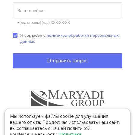
Ваш телефон
+[код страны] (код) XXX-XX-XX
Я согласен с
политикой обработки персональных
данных
Отправить запрос
Мы используем файлы cookie для улучшения
Другие проекты Maryadi
вашего опыта. Продолжая использовать наш сайт,
вы соглашаетесь с нашей политикой
Institut Monte Rosa
Trent College
конфиденциальности.
Политика