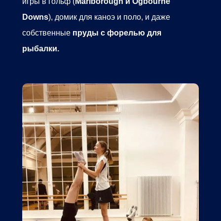
игры в гольф (
Marlborough и Ogbourne
Downs
), домик для каноэ и поло, и даже
собственные
пруды с форелью для
рыбалки.