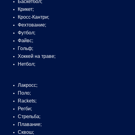
Баскетбол;
Крикет;
Кросс-Кантри;
Фехтование;
Футбол;
Файвс;
Гольф;
Хоккей на траве;
Нетбол;
Лакросс;
Поло;
Rackets;
Регби;
Стрельба;
Плавание;
Сквош;