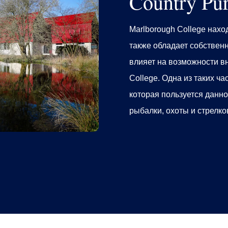
Country Pur
Marlborough College
наход
также обладает собственн
влияет на возможности
в
College
.
Одна из таких ч
которая пользуется данно
рыбалки, охоты и стрелк