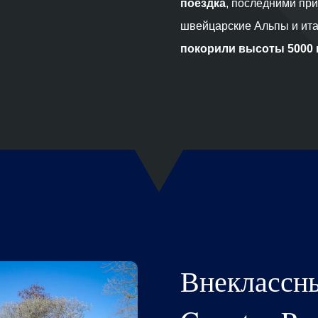
поездка
, последними при
швейцарские Альпы и ита
покорили высоты 5000 в
Внеклассн