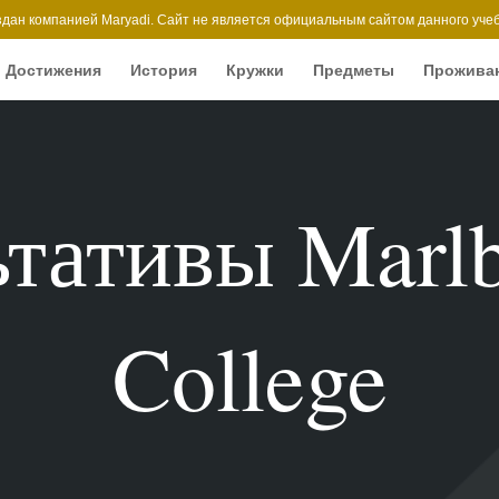
здан компанией Maryadi. Сайт не является официальным сайтом данного учеб
Достижения
История
Кружки
Предметы
Прожива
тативы Marl
College