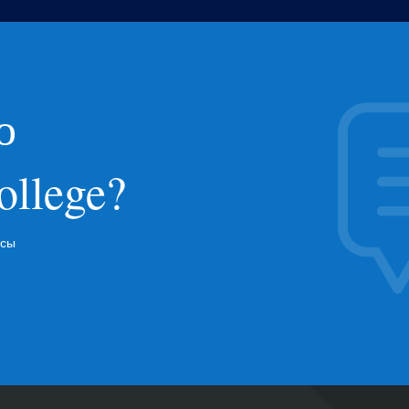
о
ollege?
осы